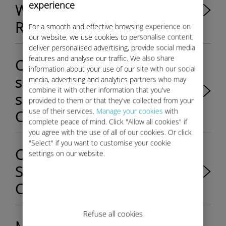
experience
WiFi dans ma Jeep
Renegade?
For a smooth and effective browsing experience on
our website, we use cookies to personalise content,
deliver personalised advertising, provide social media
features and analyse our traffic. We also share
Comment connecter mon
information about your use of our site with our social
smartphone/tablette au
media, advertising and analytics partners who may
combine it with other information that you've
signal WiFi de ma Jeep
provided to them or that they've collected from your
use of their services.
Manage your cookies
with
Compass/Grand Cherokee?
complete peace of mind. Click "Allow all cookies" if
you agree with the use of all of our cookies. Or click
"Select" if you want to customise your cookie
Comment activer Alexa Voice
settings on our website.
Service dans ma Jeep
Compass MY21?
Refuse all cookies