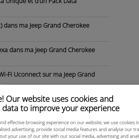
ata Unique et d’un Pack Data
t) dans ma Jeep Grand Cherokee
Alexa dans ma Jeep Grand Cherokee
 Wi-Fi Uconnect sur ma Jeep Grand
 Our website uses cookies and
tablette au signal WiFi de ma
 data to improve your experience
ans ma Jeep Grand Cherokee MY22?
nd effective browsing experience on our website, we use cookies t
lised advertising, provide social media features and analyse our tra
out your use of our site with our social media, advertising and ana