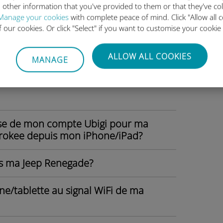
pass/Grand Cherokee en tant que
 other information that you've provided to them or that they've co
ser l’option WiFi à bord ?
Manage your cookies
with complete peace of mind. Click "Allow all c
of our cookies. Or click "Select" if you want to customise your cookie
lexa dans ma Jeep Grand Cherokee ?
ALLOW ALL COOKIES
MANAGE
ans ma Jeep Compass?
sse de mon compte Ubigi pour ma
okee depuis mon iPhone/iPad?
ns ma Jeep Renegade?
tablette au signal WiFi de ma