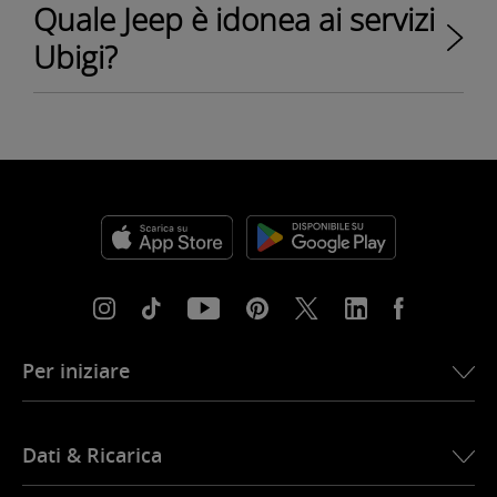
Quale Jeep è idonea ai servizi
Ubigi?
Per iniziare
Per iniziare
Dati & Ricarica
Installazione Wi-Fi
Alexa Grand Cherokee