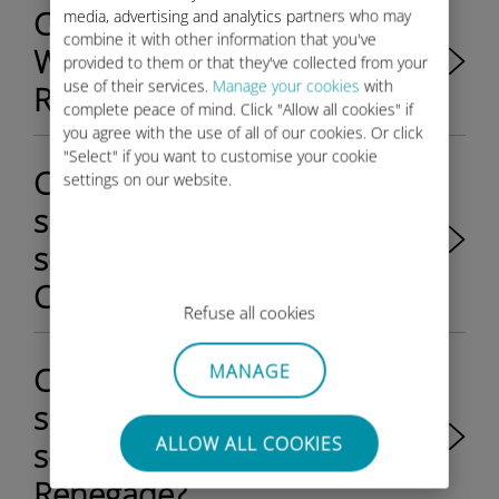
Come posso attivare i servizi
media, advertising and analytics partners who may
combine it with other information that you've
WiFi nella mia Jeep
provided to them or that they've collected from your
use of their services.
Manage your cookies
with
Renegade?
complete peace of mind. Click "Allow all cookies" if
you agree with the use of all of our cookies. Or click
"Select" if you want to customise your cookie
Come collego il mio
settings on our website.
smartphone / tablet al
segnale WiFi nella mia Jeep
Compass/Grand Cherokee?
Refuse all cookies
Come collego il mio
MANAGE
smartphone / tablet al
ALLOW ALL COOKIES
segnale WiFi nella mia Jeep
Renegade?