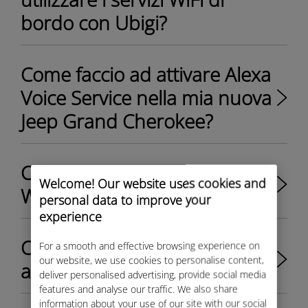
bordo con Ubigi?
Come faccio ad attivare Alexa
Voice Service nella mia nuova
Jeep Grand Cherokee?
Come posso attivare i servizi
Welcome! Our website uses cookies and
WiFi nella mia Jeep Compass?
personal data to improve your
experience
Come posso creare il mio
For a smooth and effective browsing experience on
our website, we use cookies to personalise content,
account Ubigi?
deliver personalised advertising, provide social media
features and analyse our traffic. We also share
information about your use of our site with our social