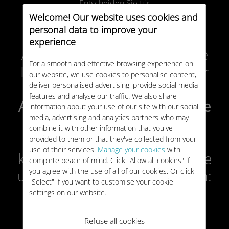
Entscheiden Sie für
einen passenden Datentarif
Welcome! Our website uses cookies and
personal data to improve your
experience
Am einfachsten verwalten Sie
For a smooth and effective browsing experience on
Ihr Ubigi-Benutzerkonto über
our website, we use cookies to personalise content,
die App. Sie wird sowohl im
deliver personalised advertising, provide social media
features and analyse our traffic. We also share
App Store
als auch auf
Google
information about your use of our site with our social
media, advertising and analytics partners who may
Play
angeboten. Zum
combine it with other information that you've
Herunterladen der App
provided to them or that they've collected from your
use of their services.
Manage your cookies
with
können Sie auch direkt auf die
complete peace of mind. Click "Allow all cookies" if
untenstehenden Links klicken:
you agree with the use of all of our cookies. Or click
"Select" if you want to customise your cookie
settings on our website.
Refuse all cookies