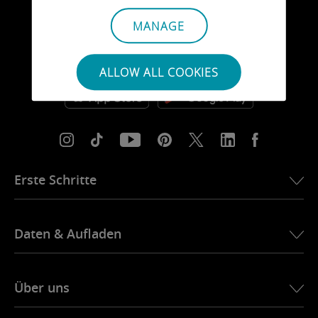
MANAGE
ALLOW ALL COOKIES
Erste Schritte
Erste Schritte
Daten & Aufladen
WLAN-Installation
Alexa Grand Cherokee
Daten aufladen
Alexa Compass MY21
Über uns
So laden Sie auf
Ubigi-Konto erstellen