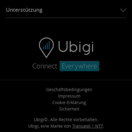
Ubigi Geschichte
Mein Konto verwalten
Unterstützung
Ubigi in der Presse
Ubigi-App
FAQ & Support
Ubigi.com
Kontakt
Verbindungsprobleme
Fahrzeug-Wiederverkauf
Geschäftsbedingungen
Impressum
Cookie-Erklärung
Sicherheit
Ubigi©. Alle Rechte vorbehalten.
Ubigi, eine Marke von
Transatel | NTT
.